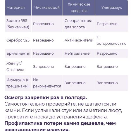
Химические
Материал
Чистка водой
Ультразвук
средства
Золото 585
Спецрастворы
Разрешено
Разрешено
(без камней)
для золота
С
Серебро 925
Разрешено
Античернители
осторожностью
Бриллианты
Разрешено
Нейтральные
Разрешено
Жемчуг/
Запрещено
Запрещено
Запрещено
Органика
Изумруды (с
Не
Запрещено
Запрещено
трещинами)
рекомендуется
Осмотр закрепки раз в полгода.
Самостоятельно проверяйте, не шатаются ли
камни. Если услышали стук или заметили люфт,
прекратите носку до устранения дефекта.
Профилактика потери камня дешевле, чем
восстановление изделия.