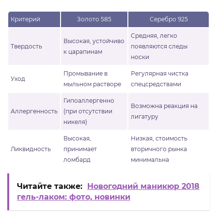
Критерий
Золото 585
Серебро 925
Средняя, легко
Высокая, устойчиво
Твердость
появляются следы
к царапинам
носки
Промывание в
Регулярная чистка
Уход
мыльном растворе
спецсредствами
Гипоаллергенно
Возможна реакция на
Аллергенность
(при отсутствии
лигатуру
никеля)
Высокая,
Низкая, стоимость
Ликвидность
принимает
вторичного рынка
ломбард
минимальна
Читайте также:
Новогодний маникюр 2018
гель-лаком: фото, новинки