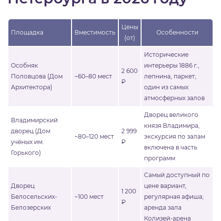
Цены
Площадка
Вместимость
Особенности
(от)
Исторические
Особняк
интерьеры 1886 г.,
2 600
Половцова (Дом
~60–80 мест
лепнина, паркет;
₽
Архитектора)
один из самых
атмосферных залов
Дворец великого
Владимирский
князя Владимира,
дворец (Дом
2 999
~80–120 мест
экскурсия по залам
учёных им.
₽
включена в часть
Горького)
программ
Самый доступный по
Дворец
цене вариант,
1 200
Белосельских-
~100 мест
регулярная афиша;
₽
Белозерских
аренда зала
Колизей-арена