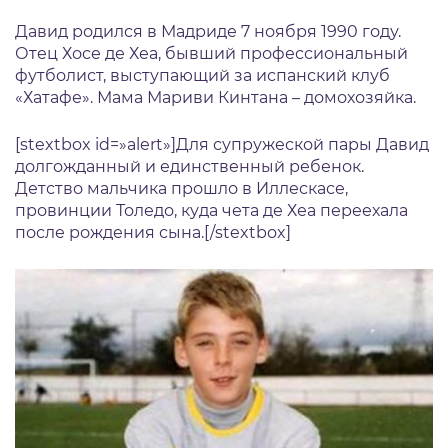
Давид родился в Мадриде 7 ноября 1990 году.
Отец Хосе де Хеа, бывший профессиональный
футболист, выступающий за испанский клуб
«Хатафе». Мама Мариви Кинтана – домохозяйка.
[stextbox id=»alert»]Для супружеской пары Давид
долгожданный и единственный ребенок.
Детство мальчика прошло в Иллескасе,
провинции Толедо, куда чета де Хеа переехала
после рождения сына.[/stextbox]