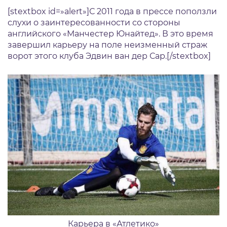
[stextbox id=»alert»]С 2011 года в прессе поползли
слухи о заинтересованности со стороны
английского «Манчестер Юнайтед». В это время
завершил карьеру на поле неизменный страж
ворот этого клуба Эдвин ван дер Сар.[/stextbox]
Карьера в «Атлетико»