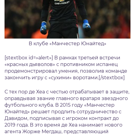
В клубе «Манчестер Юнайтед»
[stextbox id=»alert»] В рамках третьей встречи
«красных дьяволов» с противником испанец
продемонстрировал умения, позволив команде
закончить игру с «сухими» воротами.[/stextbox]
С тех пор де Хеа с честью отрабатывает в защите,
оправдывая звание главного вратаря звездного
футбольного клуба. В 2015 году «Манчестер
Юнайтед» решает продлить сотрудничество с
Давидом, подписывая с игроком контракт до
2019 года. В это время де Хеа нанимает нового
агента Жорже Мегдаш, представляющий