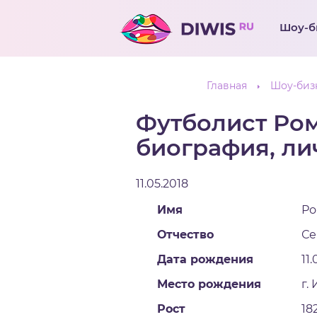
Шоу-б
Главная
Шоу-биз
Футболист Ром
биография, ли
11.05.2018
Имя
Ро
Отчество
Се
Дата рождения
11
Место рождения
г.
Рост
18