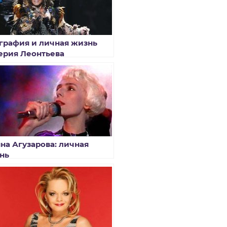
графия и личная жизнь
ерия Леонтьева
на Агузарова: личная
нь