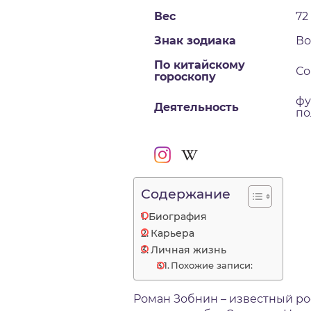
Вес
72
Знак зодиака
Во
По китайскому
Со
гороскопу
фу
Деятельность
по
Содержание
Биография
Карьера
Личная жизнь
Похожие записи:
Роман Зобнин – известный ро