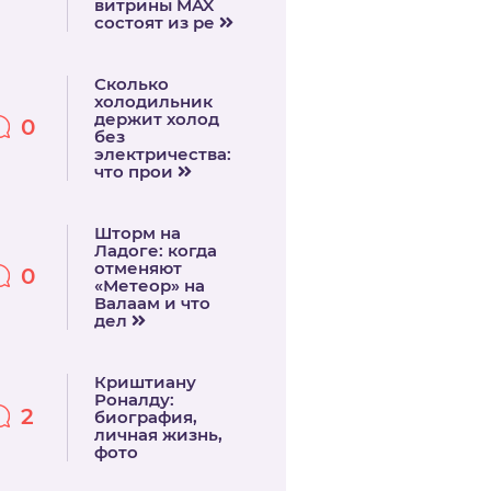
витрины MAX
состоят из ре
Сколько
холодильник
держит холод
0
без
электричества:
что прои
Шторм на
Ладоге: когда
отменяют
0
«Метеор» на
Валаам и что
дел
Криштиану
Роналду:
2
биография,
личная жизнь,
фото