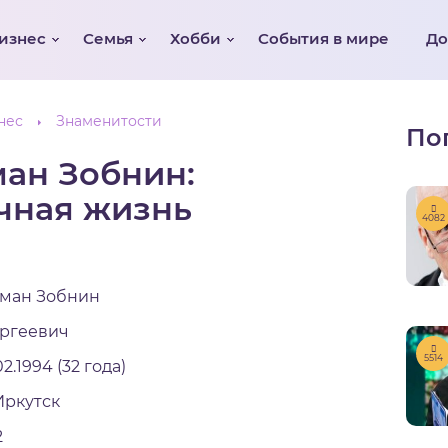
изнес
Семья
Хобби
События в мире
Д
нес
Знаменитости
По
ан Зобнин:
чная жизнь
4082
ман Зобнин
ргеевич
5514
.02.1994 (32 года)
 Иркутск
2