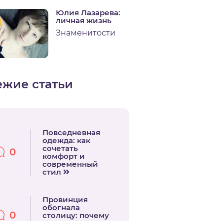
Юлия Лазарева:
личная жизнь
Знаменитости
ежие статьи
Повседневная
одежда: как
сочетать
0
комфорт и
современный
стил
Провинция
обогнала
0
столицу: почему