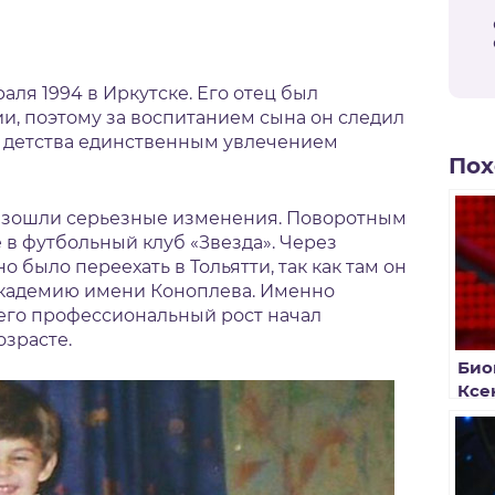
аля 1994 в Иркутске. Его отец был
и, поэтому за воспитанием сына он следил
о детства единственным увлечением
Пох
оизошли серьезные изменения. Поворотным
в футбольный клуб «Звезда». Через
 было переехать в Тольятти, так как там он
академию имени Коноплева. Именно
его профессиональный рост начал
озрасте.
Био
Ксе