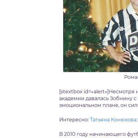
Рома
[stextbox id=»alert»]Несмотря
академии давалась Зобнину с
эмоциональном плане, он силь
Интересно:
Татьяна Конюхова:
В 2010 году начинающего фут