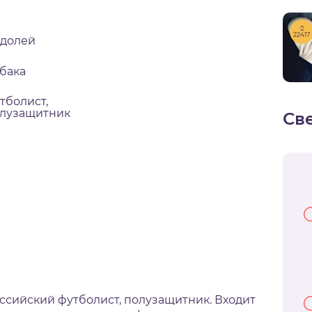
22417
долей
бака
тболист,
лузащитник
Св
ссийский футболист, полузащитник. Входит