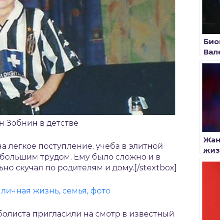
Био
Вал
н Зобнин в детстве
Жан
 на легкое поступление, учеба в элитной
жиз
 большим трудом. Ему было сложно и в
но скучал по родителям и дому.[/stextbox]
 личная жизнь, семья, фото
болиста пригласили на смотр в известный