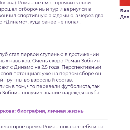
осква). Роман не смог проявить свои
 прошел отборочный тур и вернулся в
Био
 окончил спортивную академию, а через два
Дол
о «Динамо», куда ранее не попал.
луб стал первой ступенью в достижении
ых навыков. Очень скоро Роман Зобнин
акт с Динамо на 2,5 года. Перспективный
 свой потенциал: уже на первом сборе он
 группы во взрослый состав.
сь в том, что перевели футболиста, так
а Зобнин получил звание надежды клуба.
ркова: биография, личная жизнь
я некоторое время Роман показал себя и на