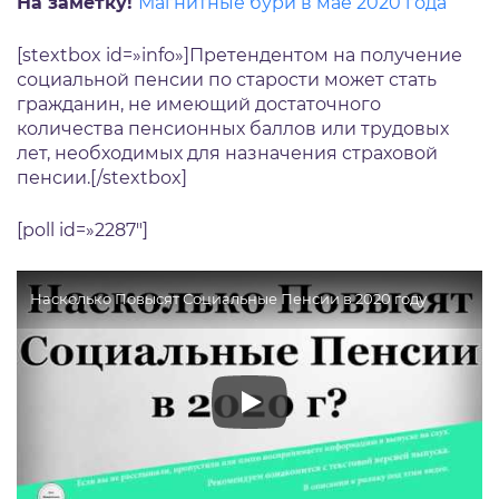
На заметку!
Магнитные бури в мае 2020 года
[stextbox id=»info»]Претендентом на получение
социальной пенсии по старости может стать
гражданин, не имеющий достаточного
количества пенсионных баллов или трудовых
лет, необходимых для назначения страховой
пенсии.[/stextbox]
[poll id=»2287″]
Насколько Повысят Социальные Пенсии в 2020 году