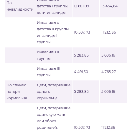
По
детства I группы,
12 681,09
13 454,64
инвалидности
дети-инвалиды
Инвалиды с
детства II группы,
10 567, 73
11 212, 36
инвалиды I
группы
Инвалиды II
5 283,85
5 606,16
группы
Инвалиды III
4 491,30
4 765,27
группы
По случаю
Дети, потерявшие
потери
одного
5 283,85
5 606,16
кормильца
кормильца
Дети, потерявшие
одинокую мать
или обоих
родителей,
10 567, 73
11 212,36