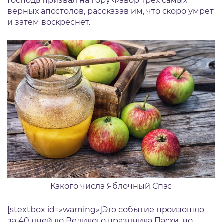
Господь призвал на гору Фавор трех самых
верных апостолов, рассказав им, что скоро умрет
и затем воскреснет.
Какого числа Яблочный Спас
[stextbox id=»warning»]Это событие произошло
за 40 дней до Великого праздника Пасхи, но