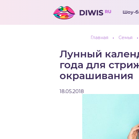
Шоу-б
Главная
Семья
Лунный календ
года для стри
окрашивания
18.05.2018