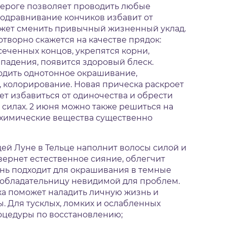
зероге позволяет проводить любые
одравнивание кончиков избавит от
ожет сменить привычный жизненный уклад.
творно скажется на качестве прядок:
еченных концов, укрепятся корни,
падения, появится здоровый блеск.
одить однотонное окрашивание,
 колорирование. Новая прическа раскроет
т избавиться от одиночества и обрести
 силах. 2 июня можно также решиться на
то химические вещества существенно
щей Луне в Тельце наполнит волосы силой и
вернет естественное сияние, облегчит
ень подходит для окрашивания в темные
 обладательницу невидимой для проблем.
а поможет наладить личную жизнь и
. Для тусклых, ломких и ослабленных
цедуры по восстановлению;