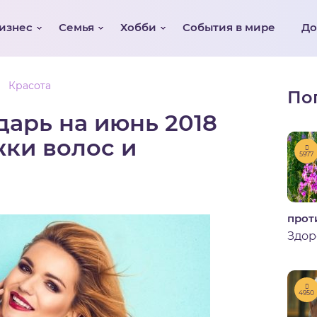
изнес
Семья
Хобби
События в мире
Д
Красота
По
арь на июнь 2018
жки волос и
5977
прот
Здор
4950