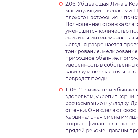
2.06. Убывающая Луна в Ко
манипуляции с волосами. П
плохого настроения и пом
Полноценная стрижка благо
уменьшится количество пос
снизится интенсивность вы
Сегодня разрешается пров
тонирование, мелирование,
природное обаяние, поможе
уверенность в собственных
завивку и не опасаться, ч
повредят пряди;
11.06. Стрижка при Убываю
здоровьем, укрепит корни, 
расчесывание и укладку. Д
оттенки. Они сделают свою
Кардинальная смена имидж
открыть финансовые каналы
прядей рекомендованы про