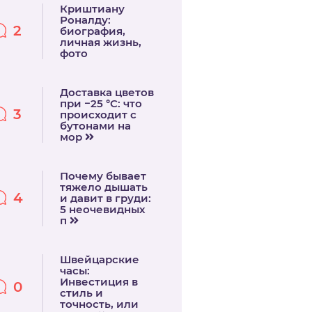
Криштиану
Роналду:
2
биография,
личная жизнь,
фото
Доставка цветов
при −25 °C: что
3
происходит с
бутонами на
мор
Почему бывает
тяжело дышать
4
и давит в груди:
5 неочевидных
п
Швейцарские
часы:
Инвестиция в
0
стиль и
точность, или