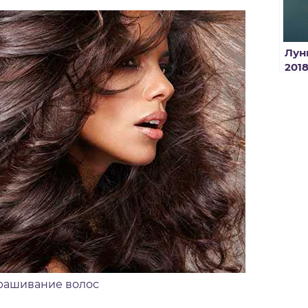
Лун
201
окр
рашивание волос