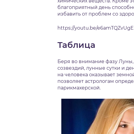
химических веществ. Кроме э
благоприятный день способн
избавить от проблем со здор
https://youtu.be/e6amTQZvUgE
Таблица
Беря во внимание фазу Луны,
созвездий, лунные сутки и де
на человека оказывает земно
позволяет астрологам опреде
парикмахерской.