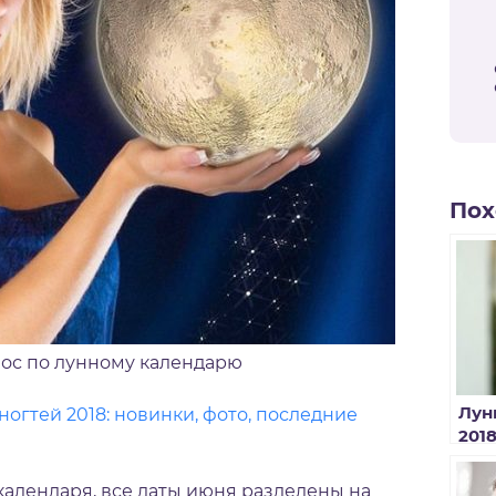
Пох
лос по лунному календарю
Лун
огтей 2018: новинки, фото, последние
201
окр
календаря, все даты июня разделены на