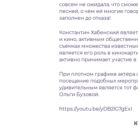
совсем не ожидала, что сможе
песней, о чём ей многие говор
заполнен до отказа!
Константин Хабенский являет
и кино, активным общественн
съёмках множества известных
является его роль в кинокарти
активно принимает участие в 
При плотном графике актёра 
посещение подобных мероприя
удивительным является тот ф
Ольги Бузовой.
https://youtu.be/yDB2lG7gExI
К