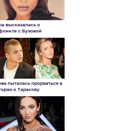
на высказалась о
фликте с Бузовой
ова пыталась прорваться в
торан к Тарасову