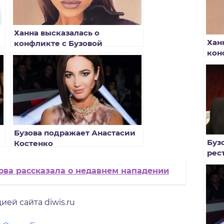
Ханна высказалась о
Хан
конфликте с Бузовой
кон
Бузова подражает Анастасии
Буз
Костенко
рес
ова рассказала о недавнем нападении
ей сайта diwis.ru