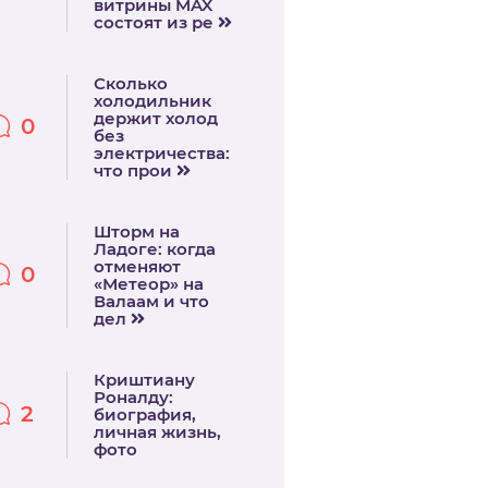
витрины MAX
состоят из ре
Сколько
холодильник
держит холод
0
без
электричества:
что прои
Шторм на
Ладоге: когда
отменяют
0
«Метеор» на
Валаам и что
дел
Криштиану
Роналду:
2
биография,
личная жизнь,
фото