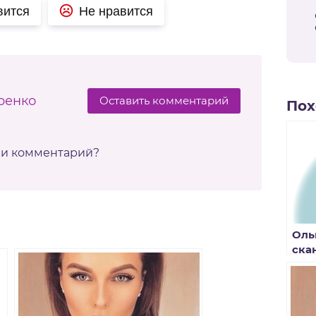
вится
Не нравится
ренко
Оставить комментарий
Пох
ли комментарий?
Оль
ска
Сам