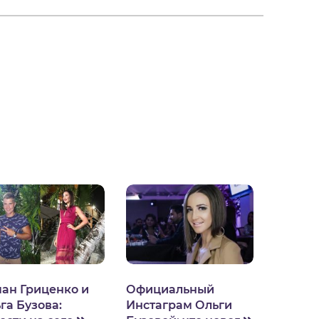
ан Гриценко и
Официальный
га Бузова:
Инстаграм Ольги