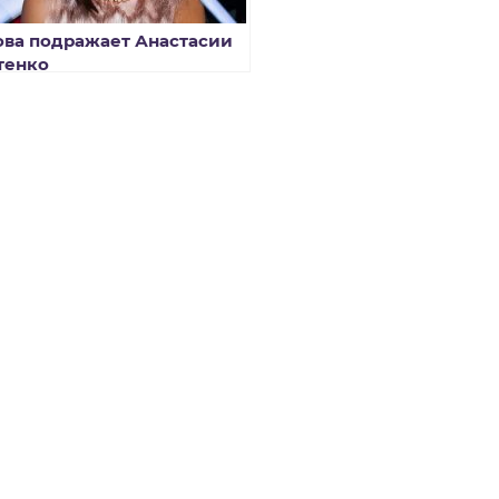
ова подражает Анастасии
тенко