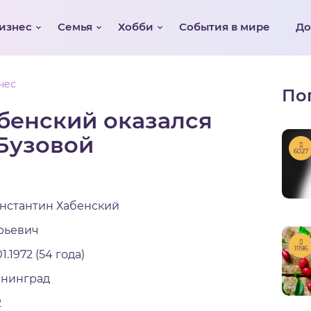
изнес
Семья
Хобби
События в мире
Д
нес
По
бенский оказался
Бузовой
6027
нстантин Хабенский
рьевич
11196
01.1972 (54 года)
нинград
2