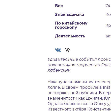
Вес
74
Знак зодиака
Ко
По китайскому
Кр
гороскопу
Деятельность
ак
Удивительные события происх
поклонников творчества Ольг
Хабенский.
Накануне знаменитая телевед
Холле. В своём профиле в Ins
восторженной публики. В пер
знаменитости как Джиган, Юли
Однако больше всего Ольгу у
известного актёра Константин