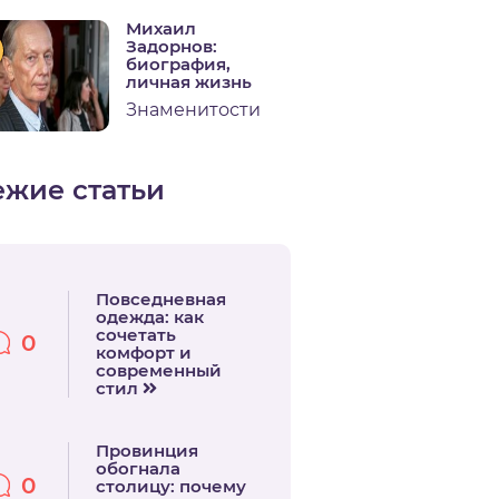
Михаил
Задорнов:
биография,
личная жизнь
Знаменитости
ежие статьи
Повседневная
одежда: как
сочетать
0
комфорт и
современный
стил
Провинция
обогнала
0
столицу: почему