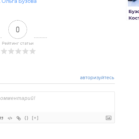
,
Ольга Бузова
Буз
Кос
0
Рейтинг статьи
авторизуйтесь
{}
[+]