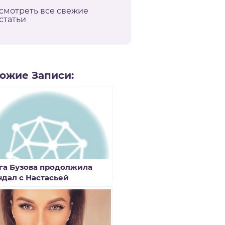
смотреть все свежие
статьи
ожие Записи:
га Бузова продолжила
ндал с Настасьей
бурской