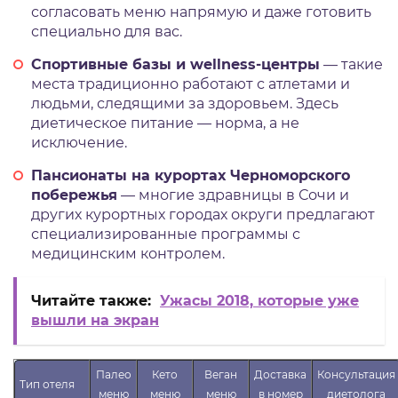
согласовать меню напрямую и даже готовить
специально для вас.
Спортивные базы и wellness-центры
— такие
места традиционно работают с атлетами и
людьми, следящими за здоровьем. Здесь
диетическое питание — норма, а не
исключение.
Пансионаты на курортах Черноморского
побережья
— многие здравницы в Сочи и
других курортных городах округи предлагают
специализированные программы с
медицинским контролем.
Читайте также:
Ужасы 2018, которые уже
вышли на экран
Палео
Кето
Веган
Доставка
Консультация
Тип отеля
меню
меню
меню
в номер
диетолога