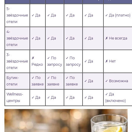
5-
звёздочные
✓ Да
✓ Да
✓ Да
✓ Да
✓ Да (платно)
отели
4-
звёздочные
✓ Да
✓ Да
✓ Да
✓ Да
✗ Не всегда
отели
3-
✗
✓ По
✓ По
звёздочные
✓ Да
✗ Нет
Редко
запросу
запросу
отели
Бутик-
✓ По
✓ По
✓ По
✓ Да
✓ Возможна
отели
заявке
заявке
заявке
Wellness-
✓ Да
✓ Да
✓ Да
✓ Да
✓ Да
центры
(включено)