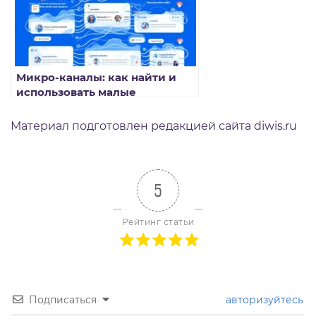
Микро‑каналы: как найти и
использовать малые
Telegram‑каналы с высокой
вовлечённостью
Материал подготовлен редакцией сайта diwis.ru
5
Рейтинг статьи
Подписаться
авторизуйтесь