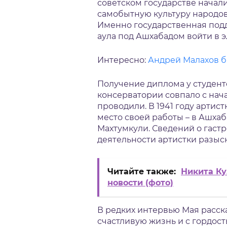
советском государстве начал
самобытную культуру народов
Именно государственная подд
аула под Ашхабадом войти в 
Интересно:
Андрей Малахов би
Получение диплома у студент
консерватории совпало с нач
проводили. В 1941 году артис
место своей работы – в Ашха
Махтумкули. Сведений о гаст
деятельности артистки разыска
Читайте также:
Никита Ку
новости (фото)
В редких интервью Мая расск
счастливую жизнь и с гордост