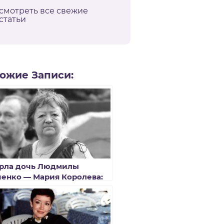
смотреть все свежие
статьи
ожие Записи:
рла дочь Людмилы
ченко — Мария Королева:
чина смерти