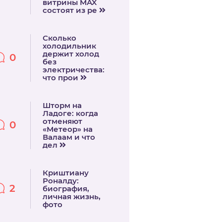
витрины MAX
состоят из ре
Сколько
холодильник
держит холод
0
без
электричества:
что прои
Шторм на
Ладоге: когда
отменяют
0
«Метеор» на
Валаам и что
дел
Криштиану
Роналду:
2
биография,
личная жизнь,
фото