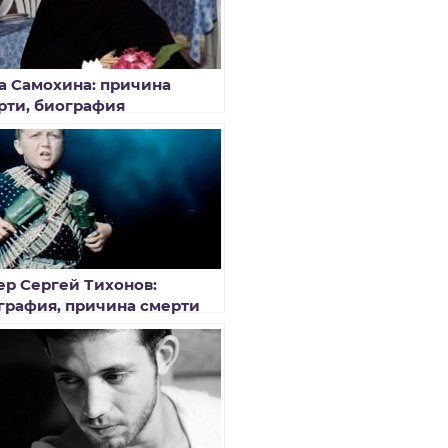
а Самохина: причина
рти, биография
ер Сергей Тихонов:
графия, причина смерти