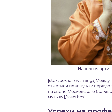
Народная артис
[stextbox id=»warning»]Между
отметили певицу, как первую
на сцене Московского большо
музыку.[/stextbox]
Успехи на проф