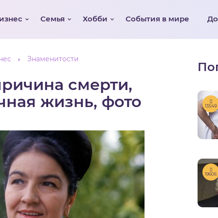
изнес
Семья
Хобби
События в мире
Д
нес
Знаменитости
По
причина смерти,
чная жизнь, фото
13549
19606