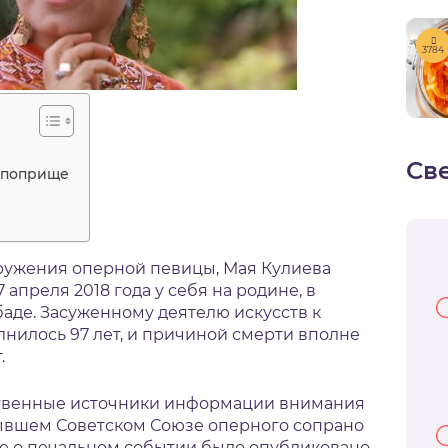
3784
Св
 поприще
ружения оперной певицы, Мая Кулиева
апреля 2018 года у себя на родине, в
аде. Засуженному деятелю искусств к
лнилось 97 лет, и причиной смерти вполне
.
ственные источники информации внимания
бывшем Советском Союзе оперного сопрано
ие о печальном событии было опубликовано