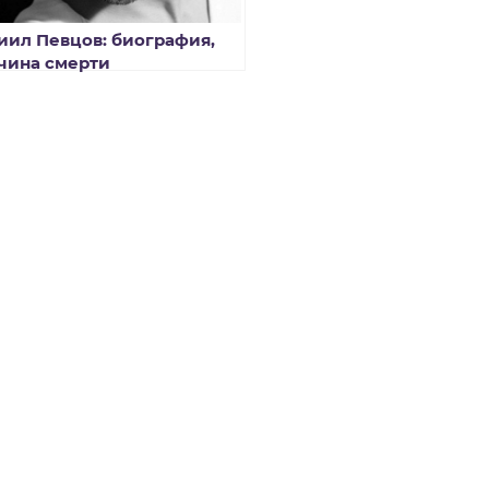
иил Певцов: биография,
чина смерти