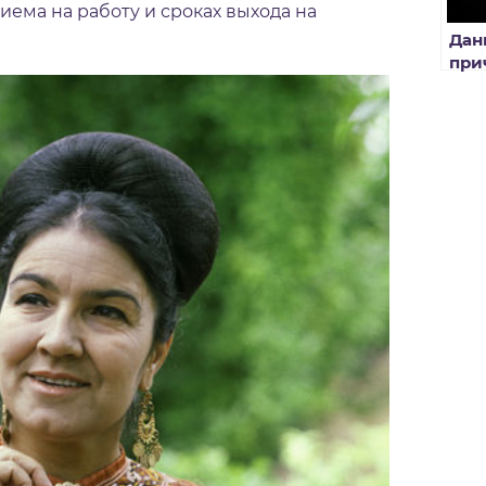
риема на работу и сроках выхода на
Дан
при