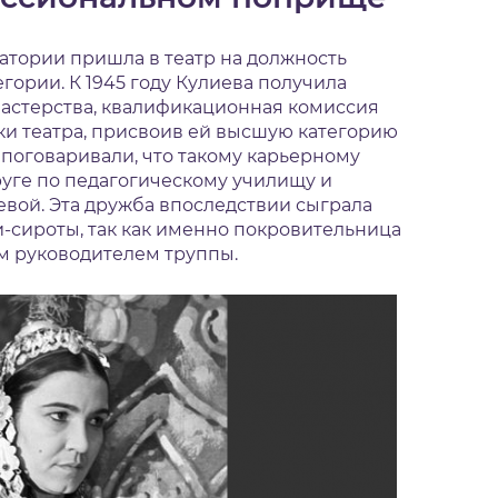
тории пришла в театр на должность
гории. К 1945 году Кулиева получила
астерства, квалификационная комиссия
и театра, присвоив ей высшую категорию
и поговаривали, что такому карьерному
руге по педагогическому училищу и
евой. Эта дружба впоследствии сыграла
и-сироты, так как именно покровительница
м руководителем труппы.