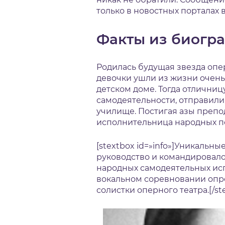
только в новостных порталах 
Факты из биогр
Родилась будущая звезда опер
девочки ушли из жизни очень
детском доме. Тогда отлични
самодеятельности, отправили
училище. Постигая азы препо
исполнительница народных п
[stextbox id=»info»]Уникальн
руководство и командировал
народных самодеятельных ис
вокальном соревновании опр
солистки оперного театра.[/st