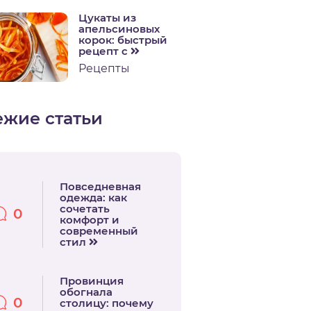
Цукаты из
апельсиновых
корок: быстрый
рецепт с
Рецепты
ежие статьи
Повседневная
одежда: как
сочетать
0
комфорт и
современный
стил
Провинция
обогнала
0
столицу: почему