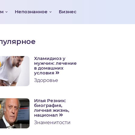
ом
Непознанное
Бизнес
пулярное
Хламидиоз у
мужчин: лечение
в домашних
условия
Здоровье
Илья Резник:
биография,
личная жизнь,
национал
Знаменитости