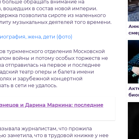
и больше обращать внимание на
, вошедших в состав новой империи.
ержка позволила сироте из маленького
элиту музыкальных деятелей того времени.
Анн
сме
ография, жена, дети (фото)
ов туркменского отделения Московской
алом войны и потому особых торжеств не
тка отправилась на первое и последнее
бадский театр оперы и балета имени
ролях и зарубежной концертной
ть в сети не удалось.
Акт
био
знецов и Дарина Маркина: последние
азывала журналистам, что прожила
ью заметила, что в трудовой книжке у нее