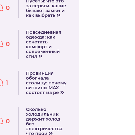
Пусеты: что это
за серьги, какие
0
бывают замки и
как выбрать
Повседневная
одежда: как
сочетать
0
комфорт и
современный
стил
Провинция
обогнала
1
столицу: почему
витрины MAX
состоят из ре
Сколько
холодильник
держит холод
0
без
электричества:
что прои