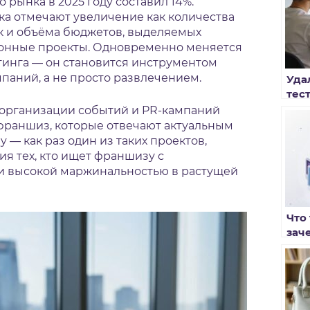
 рынка в 2025 году составил 14%.
а отмечают увеличение как количества
к и объёма бюджетов, выделяемых
онные проекты. Одновременно меняется
тинга — он становится инструментом
паний, а не просто развлечением.
Уда
тес
ков
 организации событий и PR-кампаний
Ант
франшиз, которые отвечают актуальным
 — как раз один из таких проектов,
я тех, кто ищет франшизу с
 высокой маржинальностью в растущей
Что
зач