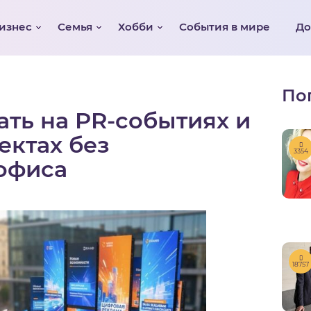
изнес
Семья
Хобби
События в мире
Д
По
ать на PR-событиях и
ектах без
3354
офиса
18757