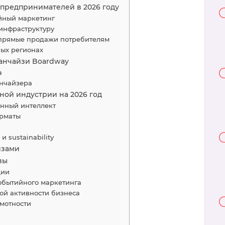
предпринимателей в 2026 году
ийный маркетинг
 инфраструктуру
 прямые продажи потребителям
ных регионах
ранчайзи Boardway
а
нчайзера
ной индустрии на 2026 год
енный интеллект
рматы
и sustainability
изами
вы
ции
обытийного маркетинга
ой активности бизнеса
мотности