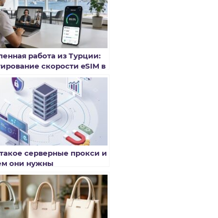
ленная работа из Турции:
тирование скорости eSIM в
оркингах Стамбула и
альи
 такое серверные прокси и
ем они нужны