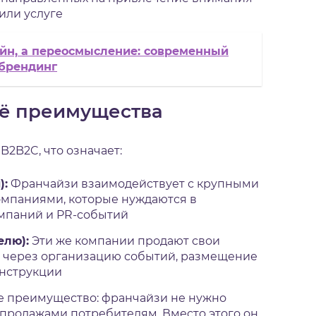
или услуге
йн, а переосмысление: современный
 брендинг
её преимущества
B2B2C, что означает:
):
Франчайзи взаимодействует с крупными
омпаниями, которые нуждаются в
мпаний и PR-событий
елю):
Эти же компании продают свои
и через организацию событий, размещение
нструкции
е преимущество: франчайзи не нужно
продажами потребителям. Вместо этого он