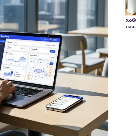
Хоб
нач