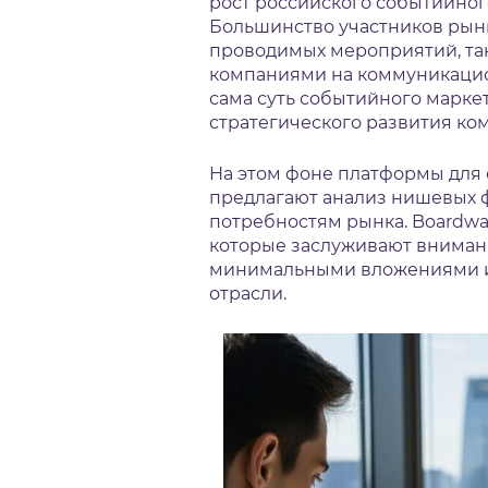
рост российского событийного
Большинство участников рынк
проводимых мероприятий, та
компаниями на коммуникаци
сама суть событийного марке
стратегического развития ком
На этом фоне платформы для
предлагают анализ нишевых 
потребностям рынка. Boardway
которые заслуживают внимани
минимальными вложениями и
отрасли.