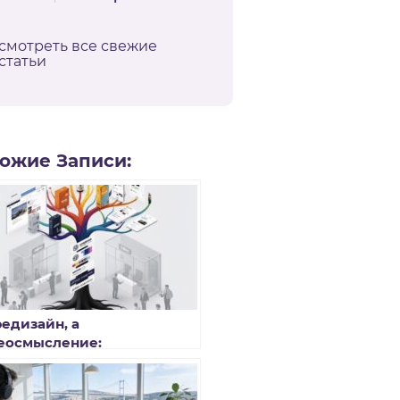
смотреть все свежие
статьи
ожие Записи:
редизайн, а
еосмысление:
ременный взгляд на
поративный брендинг