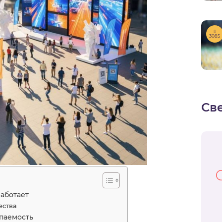
3085
Св
работает
ества
паемость