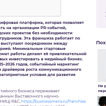
цифровая платформа, которая позволяет
ть на организации PR-событий,
дских проектов без необходимости
трудников. Эта франшиза работает по
Пох
ы выступают посредником между
орией. Минимальные стартовые
рмат работы делают её привлекательной
вых инвестировать в медийный бизнес.
5–2026 годов, событийный маркетинг
х драйверов роста коммуникационного
благоприятные условия для развития
Не 
пер
ытийного бизнеса переживает
сов
данным Выставочного научно-
кор
ВНИЦ) R&C,
https://businessmens.ru/franchise