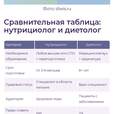
Фото: diwis.ru
Сравнительная таблица:
нутрициолог и диетолог
Критерий
Нутрициолог
Диетолог
Необходимое
Любое высшее или СПО
Медицинский вуз
образование
+ переподготовка
+ ординатура
Срок
От 3–6 месяцев
8+ лет
подготовки
Специалист в области
Правовой статус
Врач-специалист
питания
Пациенты с
Аудитория
Здоровые люди
заболеваниями
Право ставить
Нет
Да