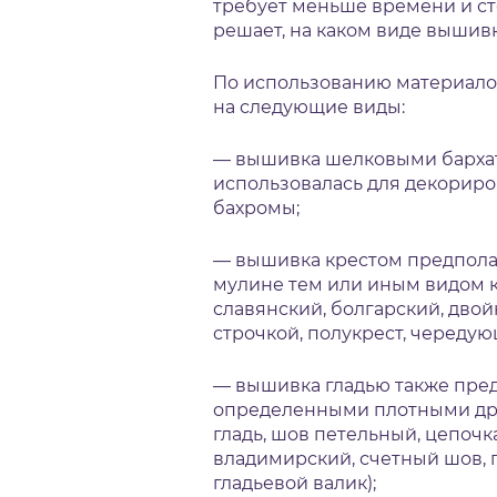
требует меньше времени и с
решает, на каком виде вышивк
По использованию материало
на следующие виды:
— вышивка шелковыми бархати
использовалась для декориро
бахромы;
— вышивка крестом предпола
мулине тем или иным видом к
славянский, болгарский, двой
строчкой, полукрест, чередую
— вышивка гладью также пред
определенными плотными друг
гладь, шов петельный, цепочка
владимирский, счетный шов, г
гладьевой валик);