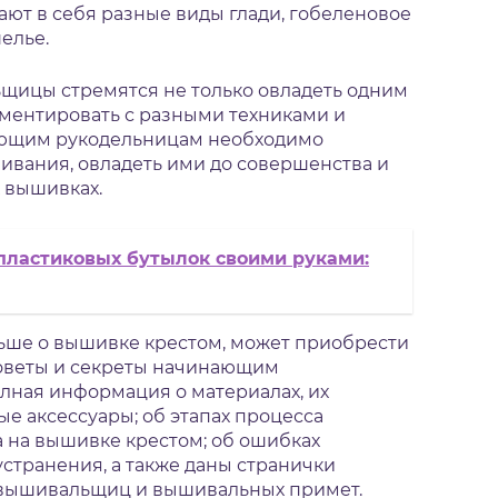
ют в себя разные виды глади, гобеленовое
елье.
щицы стремятся не только овладеть одним
ментировать с разными техниками и
ающим рукодельницам необходимо
шивания, овладеть ими до совершенства и
х вышивках.
пластиковых бутылок своими руками:
ольше о вышивке крестом, может приобрести
советы и секреты начинающим
лная информация о материалах, их
е аксессуары; об этапах процесса
 на вышивке крестом; об ошибках
странения, а также даны странички
я вышивальщиц и вышивальных примет.