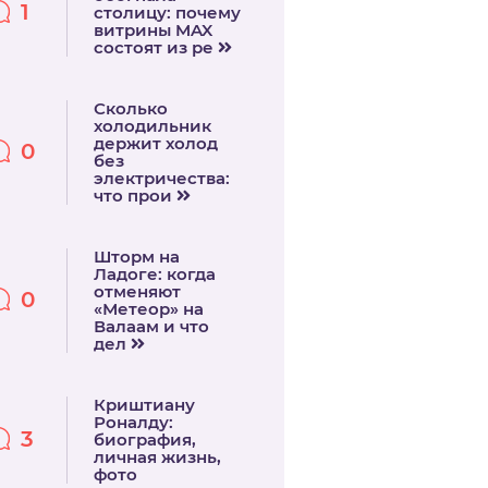
1
столицу: почему
витрины MAX
состоят из ре
Сколько
холодильник
держит холод
0
без
электричества:
что прои
Шторм на
Ладоге: когда
отменяют
0
«Метеор» на
Валаам и что
дел
Криштиану
Роналду:
3
биография,
личная жизнь,
фото