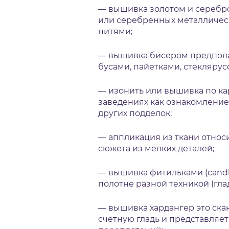
— вышивка золотом и серебр
или серебренных металличес
нитями;
— вышивка бисером предпола
бусами, пайетками, стеклярус
— изонить или вышивка по ка
заведениях как ознакомление
других подделок;
— аппликация из ткани относ
сюжета из мелких деталей;
— вышивка фитильками (candl
полотне разной техникой (гла
— вышивка хардангер это ска
счетную гладь и представляет