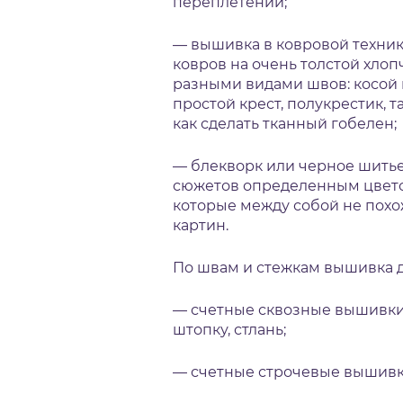
переплетений;
— вышивка в ковровой техник
ковров на очень толстой хло
разными видами швов: косой 
простой крест, полукрестик,
как сделать тканный гобелен;
— блекворк или черное шитье
сюжетов определенным цветом
которые между собой не похо
картин.
По швам и стежкам вышивка 
— счетные сквозные вышивки 
штопку, стлань;
— счетные строчевые вышивк