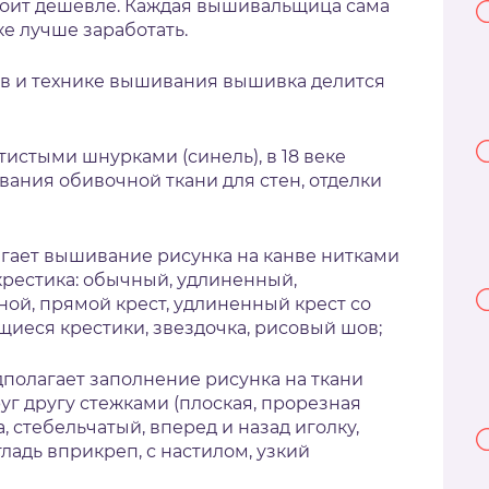
тоит дешевле. Каждая вышивальщица сама
е лучше заработать.
в и технике вышивания вышивка делится
стыми шнурками (синель), в 18 веке
вания обивочной ткани для стен, отделки
гает вышивание рисунка на канве нитками
рестика: обычный, удлиненный,
ной, прямой крест, удлиненный крест со
щиеся крестики, звездочка, рисовый шов;
полагает заполнение рисунка на ткани
 другу стежками (плоская, прорезная
, стебельчатый, вперед и назад иголку,
ладь вприкреп, с настилом, узкий