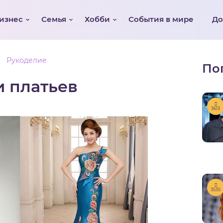
изнес
Семья
Хобби
События в мире
Д
Рукоделие
По
 платьев
3613
3535