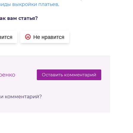
виды выкройки платьев
.
ак вам статья?
вится
Не нравится
ренко
Оставить комментарий
ли комментарий?