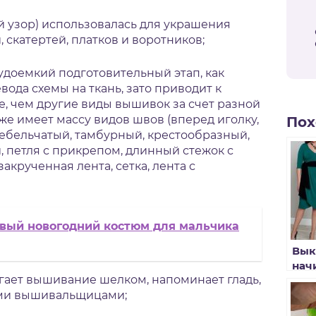
 узор) использовалась для украшения
скатертей, платков и воротников;
доемкий подготовительный этап, как
вода схемы на ткань, зато приводит к
е, чем другие виды вышивок за счет разной
же имеет массу видов швов (вперед иголку,
Пох
стебельчатый, тамбурный, крестообразный,
и, петля с прикрепом, длинный стежок с
закрученная лента, сетка, лента с
ивый новогодний костюм для мальчика
Вык
нач
ает вышивание шелком, напоминает гладь,
вык
ыми вышивальщицами;