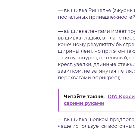
— вышивка Ришелье (ажурный
постельных принадлежностей, 
— вышивка лентами имеет тру
вышивка гладью, в плане пере
конечному результату быстре
ширины лент, но при этом так
за иглу, шнурок, петельный, 
крест, узелки, длинные стежк
завитком, не затянутая петля, 
перехватами вприкреп);
Читайте также:
DIY: Крас
своими руками
— вышивка шелком предполаг
чаще используется восточн