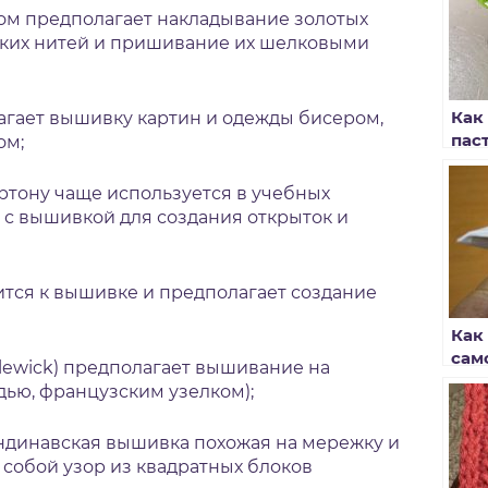
ом предполагает накладывание золотых
ких нитей и пришивание их шелковыми
Как
гает вышивку картин и одежды бисером,
пас
ом;
ртону чаще используется в учебных
 с вышивкой для создания открыток и
ится к вышивке и предполагает создание
Как
сам
ewick) предполагает вышивание на
мет
дью, французским узелком);
ндинавская вышивка похожая на мережку и
 собой узор из квадратных блоков