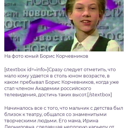
На фото юный Борис Корчевников
[stextbox id=»info»]Сразу следует отметить, что
мало кому удается в столь юном возрасте, в
каком пребывал Борис Корчевников, когда уже
стал членом Академии российского
телевидения, достичь таких высот.[/stextbox]
Начиналось все с того, что мальчик с детства был
близок к театру, общался со знаменитыми
творческими людьми. Его мама, Ирина
Леонидовна, сделавшая неплохую карьеру от