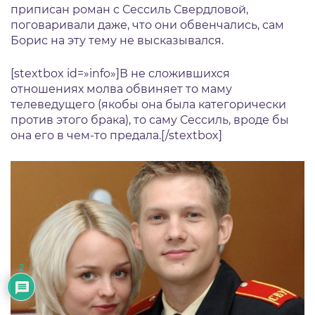
приписан роман с Сессиль Свердловой,
поговаривали даже, что они обвенчались, сам
Борис на эту тему не высказывался.
[stextbox id=»info»]В не сложившихся
отношениях молва обвиняет то маму
телеведущего (якобы она была категорически
против этого брака), то саму Сессиль, вроде бы
она его в чем-то предала.[/stextbox]
2