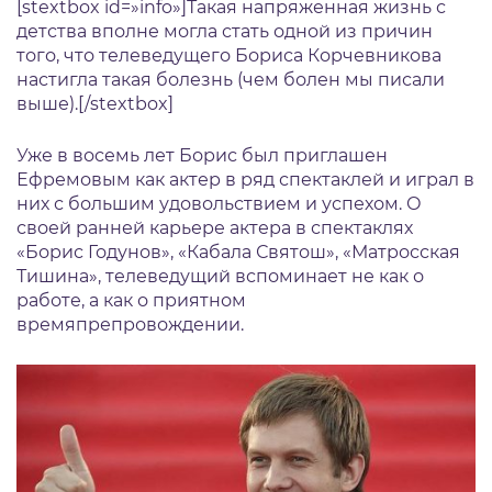
[stextbox id=»info»]Такая напряженная жизнь с
детства вполне могла стать одной из причин
того, что телеведущего Бориса Корчевникова
настигла такая болезнь (чем болен мы писали
выше).[/stextbox]
Уже в восемь лет Борис был приглашен
Ефремовым как актер в ряд спектаклей и играл в
них с большим удовольствием и успехом. О
своей ранней карьере актера в спектаклях
«Борис Годунов», «Кабала Святош», «Матросская
Тишина», телеведущий вспоминает не как о
работе, а как о приятном
времяпрепровождении.