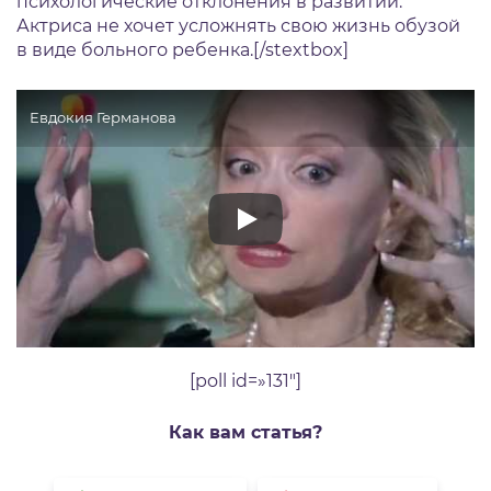
психологические отклонения в развитии.
Актриса не хочет усложнять свою жизнь обузой
в виде больного ребенка.[/stextbox]
Евдокия Германова
[poll id=»131″]
Как вам статья?