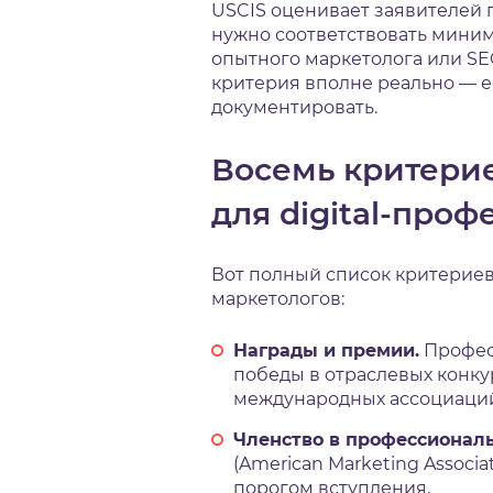
USCIS оценивает заявителей 
нужно соответствовать миниму
опытного маркетолога или S
критерия вполне реально — е
документировать.
Восемь критерие
для digital-проф
Вот полный список критериев
маркетологов:
Награды и премии.
Профес
победы в отраслевых конкурс
международных ассоциаци
Членство в профессиональ
(American Marketing Associ
порогом вступления.