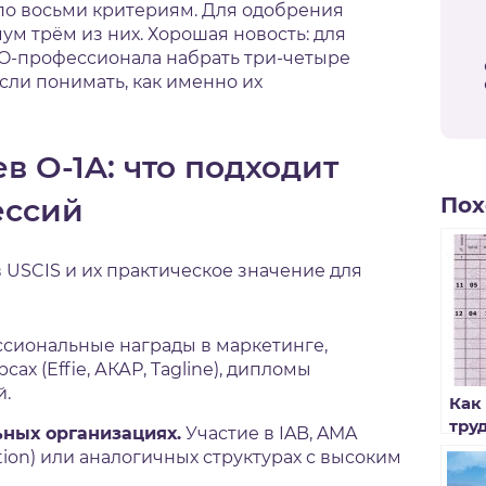
по восьми критериям. Для одобрения
м трём из них. Хорошая новость: для
EO-профессионала набрать три-четыре
сли понимать, как именно их
в O-1A: что подходит
ессий
Пох
 USCIS и их практическое значение для
сиональные награды в маркетинге,
ах (Effie, АКАР, Tagline), дипломы
й.
Как
тру
ных организациях.
Участие в IAB, AMA
по 
ation) или аналогичных структурах с высоким