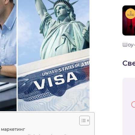
14392
Шоу-
Св
ь маркетинг