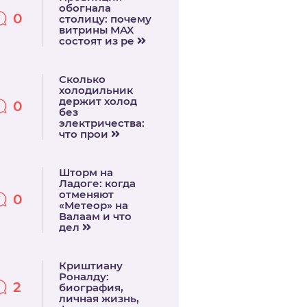
обогнала
0
столицу: почему
витрины MAX
состоят из ре
Сколько
холодильник
держит холод
0
без
электричества:
что прои
Шторм на
Ладоге: когда
отменяют
0
«Метеор» на
Валаам и что
дел
Криштиану
Роналду:
2
биография,
личная жизнь,