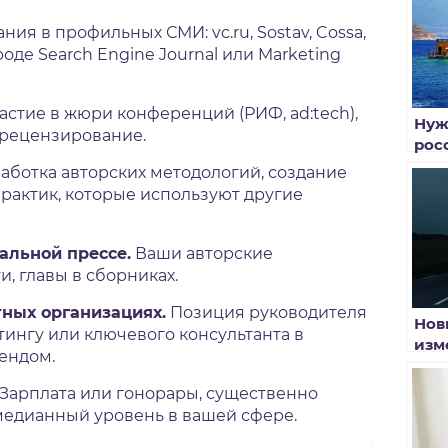
ия в профильных СМИ: vc.ru, Sostav, Cossa,
де Search Engine Journal или Marketing
астие в жюри конференций (РИФ, ad:tech),
Нуж
 рецензирование.
росс
пос
аботка авторских методологий, создание
рактик, которые используют другие
альной прессе.
Ваши авторские
и, главы в сборниках.
тных организациях.
Позиция руководителя
Нов
тингу или ключевого консультанта в
изм
ендом.
год
Зарплата или гонорары, существенно
дианный уровень в вашей сфере.