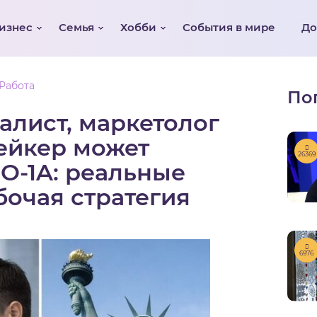
изнес
Семья
Хобби
События в мире
Д
Работа
По
алист, маркетолог
ейкер может
26369
 O-1A: реальные
бочая стратегия
6976