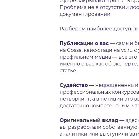
сфере закрывают три-пять кри
Проблема не в отсутствии до
документировании.
Разберём наиболее доступные
Публикации о вас
— самый бы
на Cossa, кейс-стади на vc.ru
профильном медиа — всё это 
именно о вас как об эксперте
статье.
Судейство
— недооценённый 
профессиональных конкурсов
нетворкинг, а в петиции это 
достаточно компетентным, чт
Оригинальный вклад
— здесь
вы разработали собственную 
аналитики или выступили авт