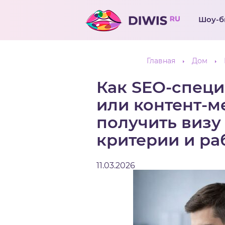
Шоу-б
Главная
Дом
Как SEO-специ
или контент-м
получить визу
критерии и ра
11.03.2026