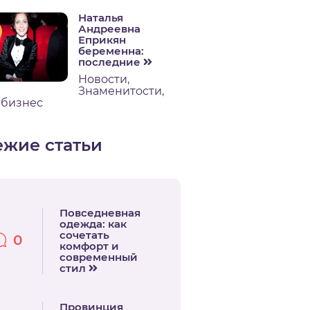
Наталья
Андреевна
Еприкян
беременна:
последние
Новости
,
Знаменитости
,
бизнес
ежие статьи
Повседневная
одежда: как
сочетать
0
комфорт и
современный
стил
Провинция