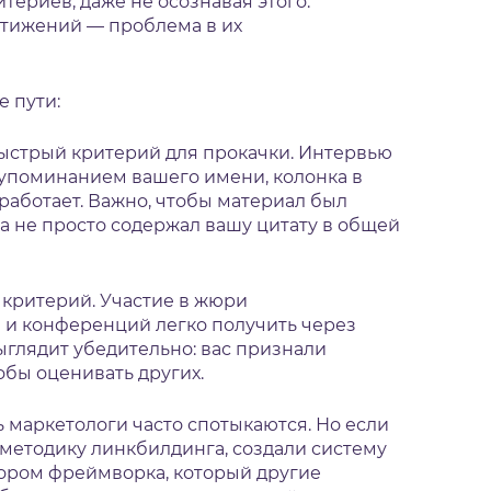
териев, даже не осознавая этого.
стижений — проблема в их
 пути:
стрый критерий для прокачки. Интервью
 с упоминанием вашего имени, колонка в
работает. Важно, чтобы материал был
, а не просто содержал вашу цитату в общей
критерий. Участие в жюри
 и конференций легко получить через
выглядит убедительно: вас признали
обы оценивать других.
 маркетологи часто спотыкаются. Но если
методику линкбилдинга, создали систему
ором фреймворка, который другие