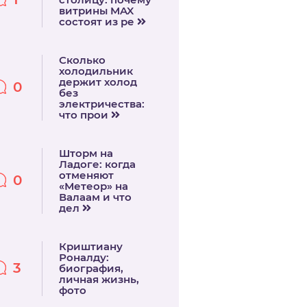
витрины MAX
состоят из ре
Сколько
холодильник
держит холод
0
без
электричества:
что прои
Шторм на
Ладоге: когда
отменяют
0
«Метеор» на
Валаам и что
дел
Криштиану
Роналду:
3
биография,
личная жизнь,
фото