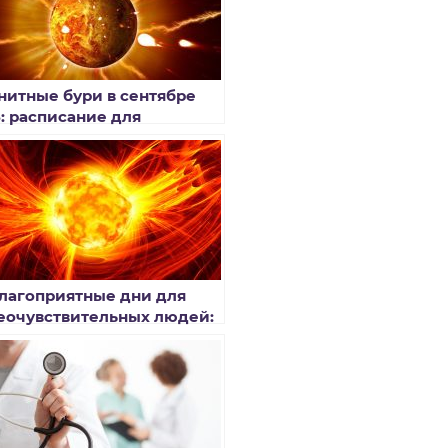
нитные бури в сентябре
8: расписание для
еочувствительных людей
лагоприятные дни для
еочувствительных людей:
лица магнитных бурь в
аре 2019 года