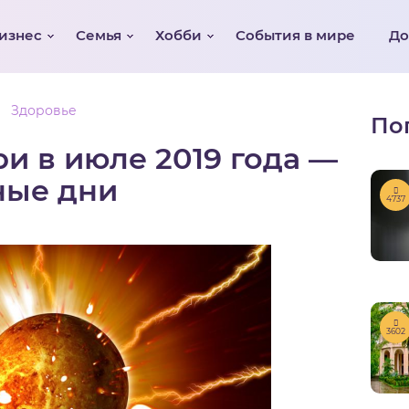
изнес
Семья
Хобби
События в мире
Д
Здоровье
По
и в июле 2019 года —
ные дни
4737
3602