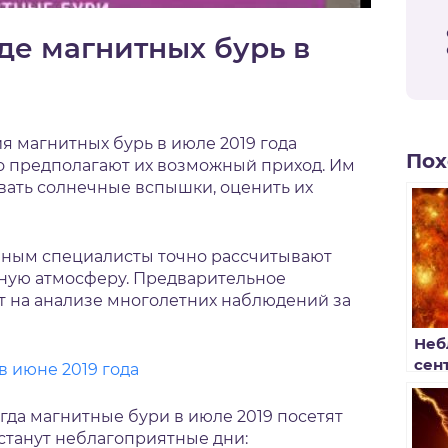
де магнитных бурь в
я магнитных бурь в июле 2019 года
Пох
ко предполагают их возможный приход. Им
вать солнечные вспышки, оценить их
данным специалисты точно рассчитывают
мную атмосферу. Предварительное
т на анализе многолетних наблюдений за
Неб
сен
в июне 2019 года
мет
гда магнитные бури в июле 2019 посетят
астанут неблагоприятные дни: