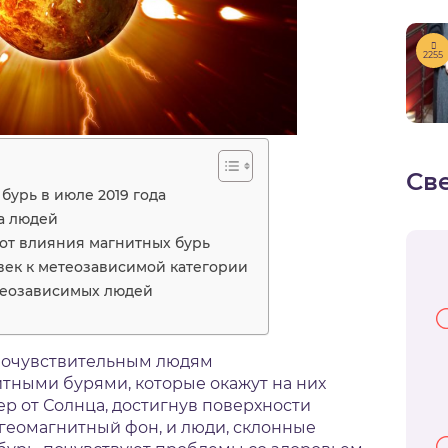
2255
Св
бурь в июле 2019 года
а людей
 от влияния магнитных бурь
овек к метеозависимой категории
теозависимых людей
теочувствительным людям
тными бурями, которые окажут на них
ер от Солнца, достигнув поверхности
геомагнитный фон, и люди, склонные