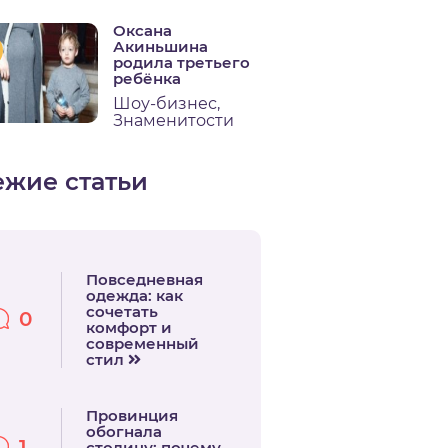
Оксана
Акиньшина
родила третьего
ребёнка
Шоу-бизнес
,
Знаменитости
ежие статьи
Повседневная
одежда: как
сочетать
0
комфорт и
современный
стил
Провинция
обогнала
1
столицу: почему