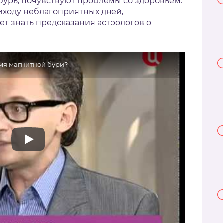
урь, почувствуют проблемы со здоровьем.
риходу неблагоприятных дней,
т знать предсказания астрологов о
емя магнитной бури?