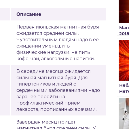
Описание
Первая июльская магнитная буря
Маг
ожидается средней силы.
201
мет
Чувствительным людям надо в ее
ожидании уменьшить
физические нагрузки, не пить
кофе, чаи, алкогольные напитки.
В середине месяца ожидается
сильная магнитная буря. Для
гипертоников и людей с
Неб
сердечными заболеваниями надо
мет
заранее перейти на
таб
профилактический прием
янв
лекарств, прописанных врачами.
Завершая месяц придет
магнитная буря средней силы. У