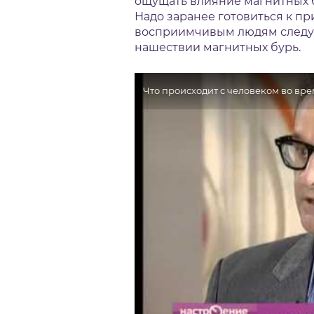
ощущать влияние магнитных б
Надо заранее готовиться к п
восприимчивым людям следуе
нашествии магнитных бурь.
Что происходит с человеком во вр