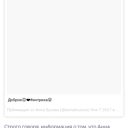
Доброе😊❤️#интриха😜
Публикация от Анна Бузова (@annabuzova)
Ноя 7 2017 в 11:31 PST
Строго говоря, информация о том, что Анна